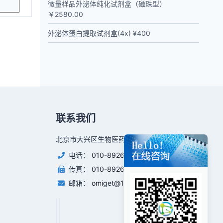
微量样品外泌体纯化试剂盒（磁珠型）
￥2580.00
外泌体蛋白提取试剂盒(4x) ¥400
联系我们
北京市大兴区生物医药基地永大路31号
电话：
010-89266887
传真：
010-89266887
邮箱：
omiget@126.com